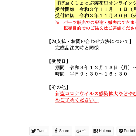
Tweet
Share
+1
Hatena
Pocket