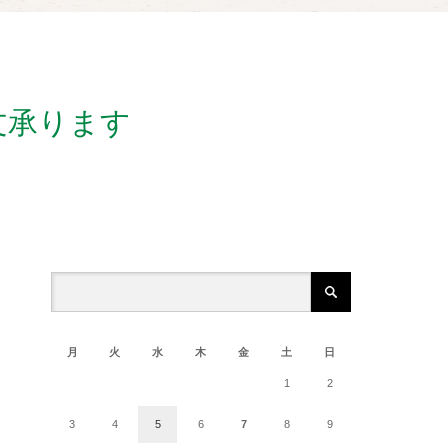
文承ります
2026年8月
月
火
水
木
金
土
日
1
2
3
4
5
6
7
8
9