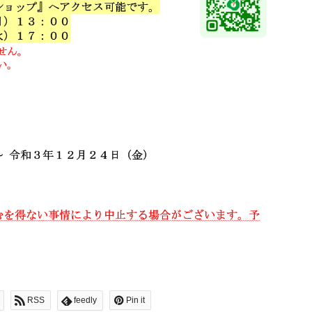
RSS
feedly
Pin it